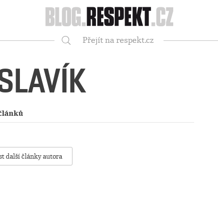
Respekt
Přejít na respekt.cz
Vyhledávání
SLAVÍK
článků
st další články autora