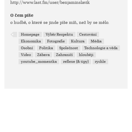
http://www.last.fm/user/benjaminslavik
O čem píše
o hudbě, o které se jinde píše míň, než by se mělo.
Homepage
Výběr Respektu
Cestování
Ekonomika
Fotografie
Kultura
Média
Osobní
Politika
Společnost
Technologie a věda
Video
Zábava
Zahraničí
hlouběji
youtube_momentka
reflexe (& tipy)
rychle