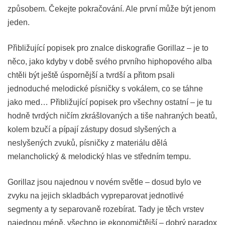
způsobem. Čekejte pokračování. Ale první může být jenom
jeden.
Přibližující popisek pro znalce diskografie Gorillaz – je to
něco, jako kdyby v době svého prvního hiphopového alba
chtěli být ještě úspornější a tvrdší a přitom psali
jednoduché melodické písničky s vokálem, co se táhne
jako med… Přibližující popisek pro všechny ostatní – je tu
hodně tvrdých ničím zkrášlovaných a tiše nahraných beatů,
kolem bzučí a pípají zástupy dosud slyšených a
neslyšených zvuků, písničky z materiálu dělá
melancholický & melodický hlas ve středním tempu.
Gorillaz jsou najednou v novém světle – dosud bylo ve
zvyku na jejich skladbách vypreparovat jednotlivé
segmenty a ty separovaně rozebírat. Tady je těch vrstev
najednou méně, všechno je ekonomičtější – dobrý paradox