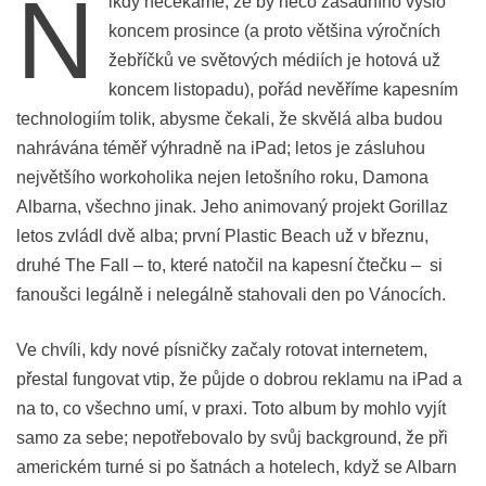
N
ikdy nečekáme, že by něco zásadního vyšlo
koncem prosince (a proto většina výročních
žebříčků ve světových médiích je hotová už
koncem listopadu), pořád nevěříme kapesním
technologiím tolik, abysme čekali, že skvělá alba budou
nahrávána téměř výhradně na iPad; letos je zásluhou
největšího workoholika nejen letošního roku, Damona
Albarna, všechno jinak. Jeho animovaný projekt Gorillaz
letos zvládl dvě alba; první Plastic Beach už v březnu,
druhé The Fall – to, které natočil na kapesní čtečku – si
fanoušci legálně i nelegálně stahovali den po Vánocích.
Ve chvíli, kdy nové písničky začaly rotovat internetem,
přestal fungovat vtip, že půjde o dobrou reklamu na iPad a
na to, co všechno umí, v praxi. Toto album by mohlo vyjít
samo za sebe; nepotřebovalo by svůj background, že při
americkém turné si po šatnách a hotelech, když se Albarn