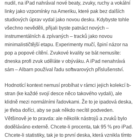
nudil, na iPad nahrával nové beaty, zvuky, ruchy a vokální
linky jako vzpomínky na Ameriku, které pak bez dalších
studiových úprav vydal jako novou desku. Kdybyste tohle
všechno nevěděli, přijali byste patnáct nových –
instrumentálních & zpívaných – tracků jako novou
minimalističtější etapu. Experimenty mučí, špiní názor na
pop a popové cítění. Zvukové kvality se bát nemusíte:
dneska profi zvuk uděláte v obýváku. A iPad nenahrává
sám – Albarn používal řadu softwarových příslušenství.
Hodnotící kontext nemusí probíhat v rámci jejich kolekcí b-
stran (ke každé svojí desce něco takového vydali), ale
klidně mezi normálními řadovkami. Že to je ipadová deska,
je třeba doříci, aby se pak někdo necítil podveden.
Většinově je to pravda: ale několik nástrojů a zvuků bylo
doděláváno externě. Chcete-li procenta, tak 95 % pro iPad.
Chcete-li statistiky, tak je to první deska, která vznikla tímto