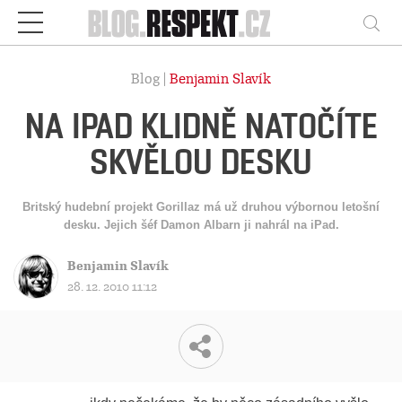
Respekt
Vy
Blog |
Benjamin Slavík
NA IPAD KLIDNĚ NATOČÍTE
SKVĚLOU DESKU
Britský hudební projekt Gorillaz má už druhou výbornou letošní
desku. Jejich šéf Damon Albarn ji nahrál na iPad.
Benjamin Slavík
28. 12. 2010 11:12